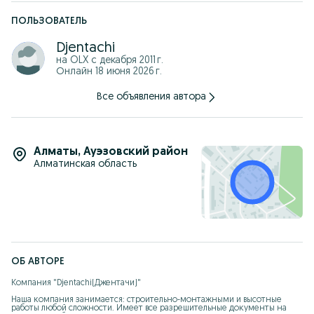
Свяжитесь с нами уже сегодня, чтобы получить подробную
консультацию и оценку стоимости покраски крыши
ПОЛЬЗОВАТЕЛЬ
аппаратом высокого давления.
Мы готовы приступить к работе и превратить вашу крышу в
Djentachi
визитную карточку вашего дома
на OLX с
декабря 2011 г.
Онлайн 18 июня 2026 г.
Все объявления автора
Алматы
,
Ауэзовский район
Алматинская область
ОБ АВТОРЕ
Компания "Djentachi(Джентачи)"

Наша компания занимается: строительно-монтажными и высотные 
работы любой сложности. Имеет все разрешительные документы на 