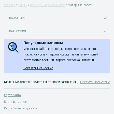
Главная
Услуги
Ремонт и строительство
Малярные работы
КАЗАХСТАН
КАТЕГОРИЯ
Популярные запросы
малярные работы
покраска стен
покраска ворот
покраска крыши
варота краска
закатка эмульсией
реставрация лестниц
ворота покраска шымкент
Показать Полностью
Малярные работы представляют собой завершающий этап эстетического оф
Показать Полностью
Где можно заказать все виды профессиональн
Карта сайта
Сервис объявлений всевозможных товаров и услуг OLX поможет вам нанять 
Карта регионов
Данный вид услуг отличается многогранностью как по материалам, так и 
Карта бизнес-страницы
выравнивание стен и потолка;
очистку и грунтовку поверхностей;