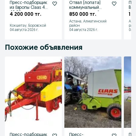
Пресс-подборщик
Отвал (лопата)
Пог
из Европы Claas 44
коммунальный
BAS
46 66 после
универсальный
МТЗ
4 200 000 тг.
850 000 тг.
1 5
капитального
Большая Земля
904
Астана, Алматинский
Аст
ремонта!
МТЗ LOVOL YTO
Кокшетау, Боровской
район
рай
04 августа 2026 г.
04 августа 2026 г.
04 а
Похожие объявления
Пресс-подборщик
Пресс-
Пр