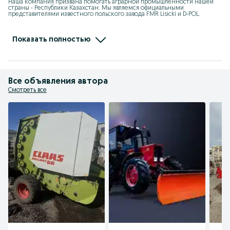
Наша компания призвана помогать аграрной промышленности нашей 
страны - Республики Казахстан. Мы являемся официальными 
представителями известного польского завода FMR Lisicki и D-POL. 

Поэтому мы предоставляем самые дешевые цены на сельхозтехнику 
напрямую с завода! Отличное качество продукции позволяет нашей 
компании пользоваться отличной репутацией на протяжении 8 лет!

Показать полностью
Мы предоставляем заводскую гарантию на новую технику на 1 
календарный год.
Все объявления автора
Смотреть все