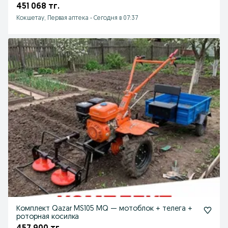
451 068 тг.
Кокшетау, Первая аптека
-
Сегодня в 07:37
Комплект Qazar MS105 MQ — мотоблок + телега +
роторная косилка