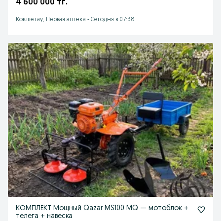
4 600 000 тг.
Кокшетау, Первая аптека
-
Сегодня в 07:38
КОМПЛЕКТ Мощный Qazar MS100 MQ — мотоблок +
телега + навеска