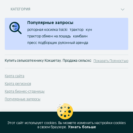
КАТЕГОРИЯ
Популярные запросы
роторная косилка lisicki
трактор
кун
трактор обмен на лошадь
камбаин
пресс подборщик рулонный аренда
Купить сельхозтехнику Кокшетау. Продажа сельскохозяйственной техники б
Показать Полностью
Карта сайта
Карта регионов
Карта бизнес-страницы
Популярные запросы
Этот сайт использует cookies. Вы можете изменить настройки cookies
в своeм браузере.
Узнать больше