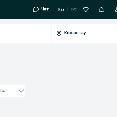
Уведомле
Чат
Рус
Қаз