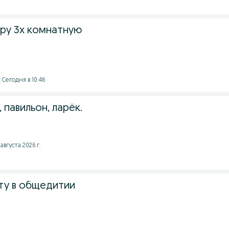
ру 3х комнатную
 Сегодня в 10:46
 павильон, ларёк.
августа 2026 г.
ту в общедитии