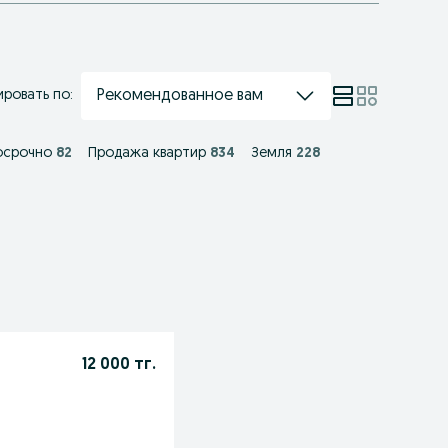
Рекомендованное вам
ровать по:
осрочно
82
Продажа квартир
834
Земля
228
12 000 тг.