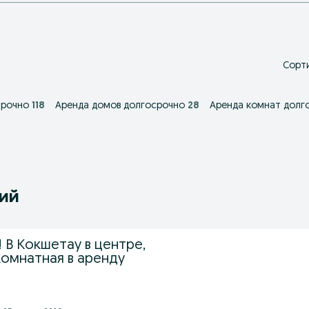
Сорти
срочно
118
Аренда домов долгосрочно
28
Аренда комнат долг
ний
 В Кокшетау в центре,
комнатная в аренду