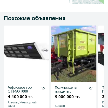
Похожие объявления
Рефрижератор
Полуприцепы
ТО
CITIMAX 1000
прицепы
Плу
тракторные
ПОН
4 400 000 тг.
9 000 000 тг.
3 6
Алматы, Жетысуский
Кар
район
Кордай
Каз