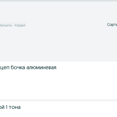
Сорти
Прицепы - Кордай
цеп бочка алюминевая
й 1 тона