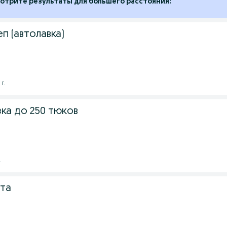
отрите результаты для большего расстояния:
п (автолавка)
 г.
ка до 250 тюков
.
ота