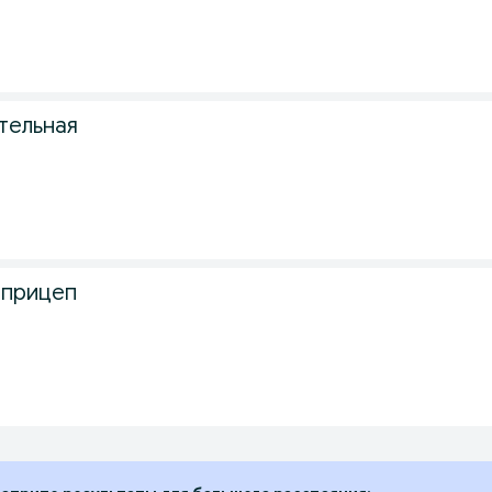
тельная
 прицеп