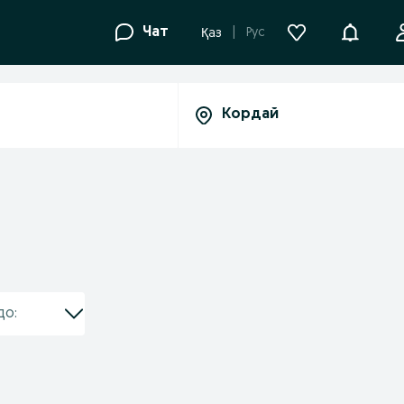
Уведомле
Чат
Рус
Қаз