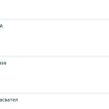
й.
аза
асвател