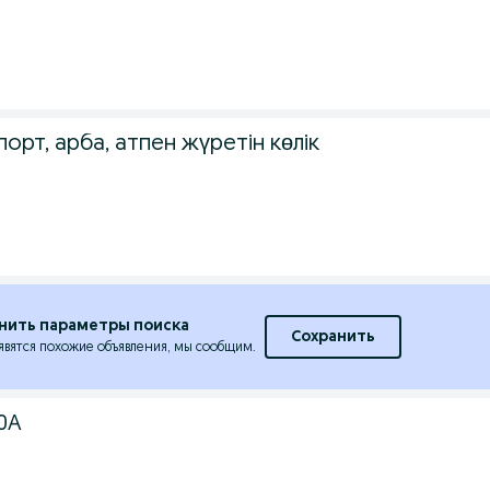
.
орт, арба, атпен жүретін көлік
нить параметры поиска
Сохранить
явятся похожие объявления, мы сообщим.
0A