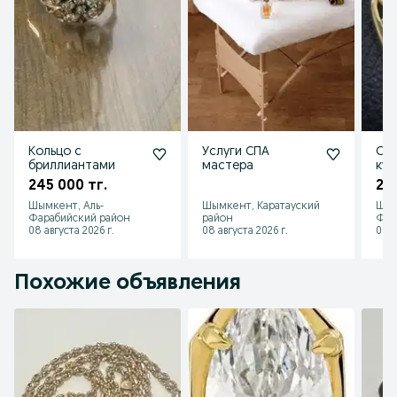
Кольцо с
Услуги СПА
СРО
бриллиантами
мастера
кул
245 000 тг.
220
Шымкент, Аль-
Шымкент, Каратауский
Шым
Фарабийский район
район
Фар
08 августа 2026 г.
08 августа 2026 г.
08 а
Похожие объявления