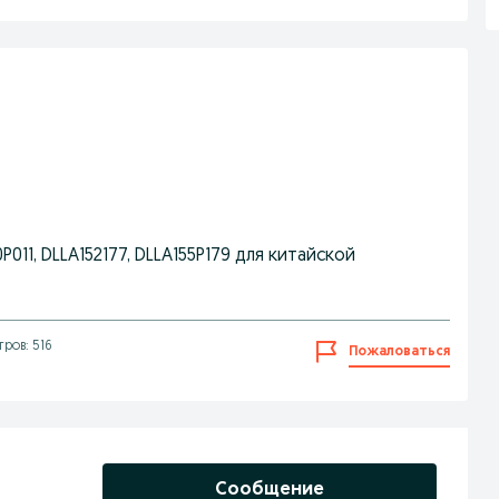
011, DLLA152177, DLLA155P179 для китайской
ров: 516
Пожаловаться
Сообщение