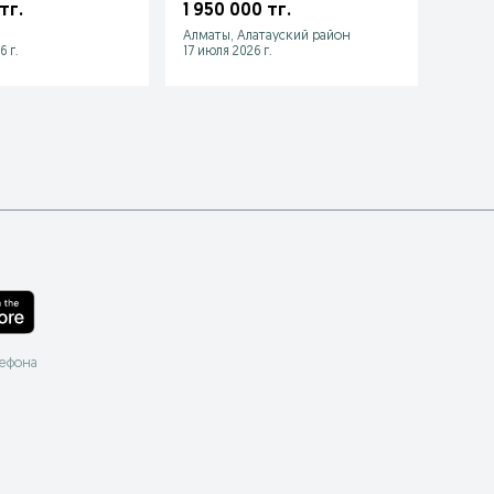
Т 568
2014 г
тг.
1 950 000 тг.
3 00
Алматы, Алатауский район
Кокса
6 г.
17 июля 2026 г.
13 июл
лефона