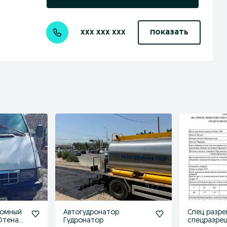
xxx xxx xxx
показать
номный
Автогудронатор
Спец разре
.Отенай
Гудронатор
спецразре