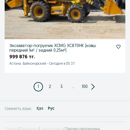
Экскаватор-погрузчик XCMG XC870HK (ковш:
передний 1м³ / задний 0,25м³)
999 876 тг.
Астана, Байконурский
-
Сегодня в 05:37
1
2
3
...
100
Қаз
Рус
Сменить язык:
Главная
Транспорт
Спецтехника
Прочая спецтехника