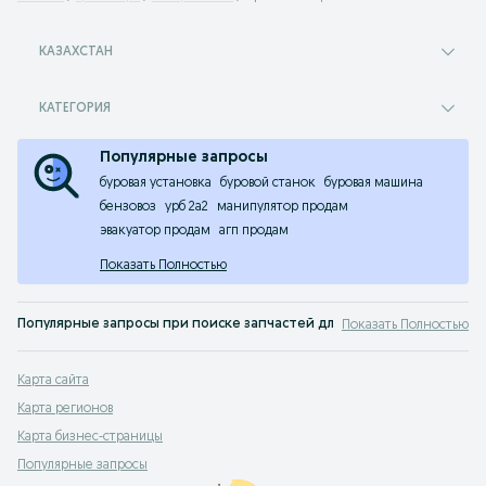
КАЗАХСТАН
КАТЕГОРИЯ
Популярные запросы
буровая установка
буровой станок
буровая машина
бензовоз
урб 2а2
манипулятор продам
эвакуатор продам
агп продам
Показать Полностью
Популярные запросы при поиске запчастей для с.х. техники в Казахс
Показать Полностью
запчасти на китайскую спецтехнику
,
запчасть экскаватор
,
запчасти для тр
Популярные товары в категории "Сельхозтехника"
Карта сайта
бдт
,
трактор к700
,
трактор ловол
,
трактор беларус цена в казахстане
,
векто
Карта регионов
Автомобили марки ВАЗ, которые ищут в Казахстане
Карта бизнес-страницы
лада гранта цены в казахстане
,
lada 2110
,
лада 7
,
15 лада
,
2111 лада
,
лада гранта
Популярные запросы