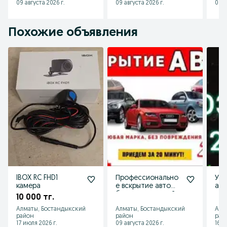
09 августа 2026 г.
09 августа 2026 г.
09 а
Похожие объявления
IBOX RC FHD1
Профессионально
Уст
камера
е вскрытие авто
авт
без повреждений
10 000 тг.
24/7
Алматы, Бостандыкский
Алматы, Бостандыкский
Алм
район
район
рай
17 июля 2026 г.
09 августа 2026 г.
16 и