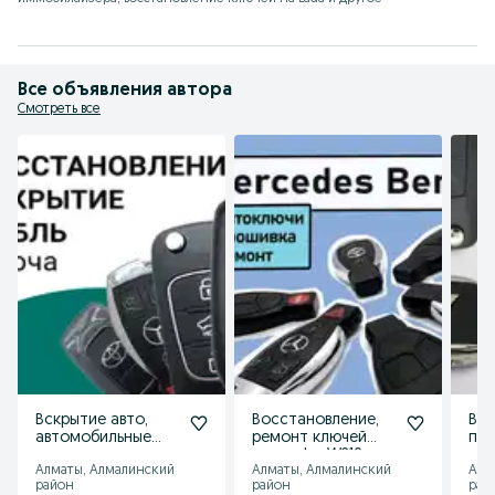
Все объявления автора
Смотреть все
Вскрытие авто,
Восстановление,
Вск
автомобильные
ремонт ключей
пр
ключи, ремонт,
mercedes W210
клю
Алматы, Алмалинский
Алматы, Алмалинский
Алм
программирование
Tou
район
район
рай
Por