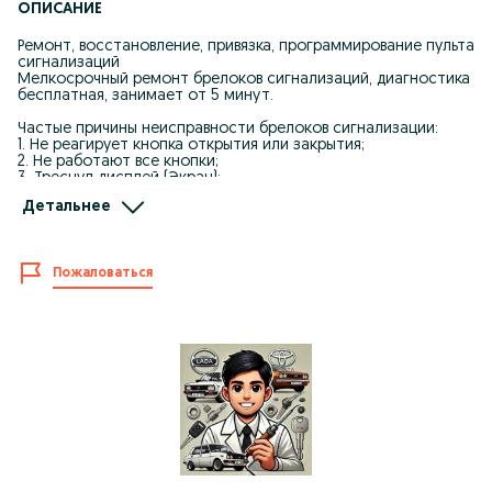
ОПИСАНИЕ
Ремонт, восстановление, привязка, программирование пульта
сигнализаций
Мелкосрочный ремонт брелоков сигнализаций, диагностика
бесплатная, занимает от 5 минут.
Частые причины неисправности брелоков сигнализации:
1. Не реагирует кнопка открытия или закрытия;
2. Не работают все кнопки;
3. Треснул дисплей (Экран);
4. Треснул корпус пульта;
Детальнее
5. Постирали пульт, не включается;
6. Не видит обратной связи;
7. Отвязался брелок от автомобиля;
и другие неисправности.
Пожаловаться
Привозите пульт на бесплатную диагностику,
предварительно предупредив мастера, посмотрим ваш
брелок, расскажем какие есть оптимальные решения по
устранению поломки.