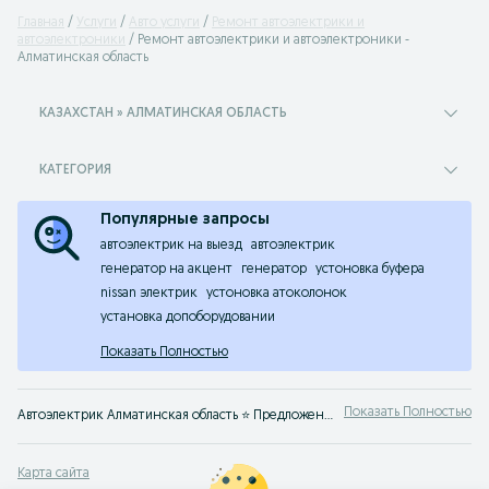
Главная
Услуги
Авто услуги
Ремонт автоэлектрики и
автоэлектроники
Ремонт автоэлектрики и автоэлектроники -
Алматинская область
КАЗАХСТАН » АЛМАТИНСКАЯ ОБЛАСТЬ
КАТЕГОРИЯ
Популярные запросы
автоэлектрик на выезд
автоэлектрик
генератор на акцент
генератор
устоновка буфера
nissan электрик
устоновка атоколонок
установка допоборудовании
Показать Полностью
Показать Полностью
Автоэлектрик Алматинская область ⭐ Предложения автоэлектриков с выездом, круглосуточно, без выходных ✔️ Расценки по ремонту электрики авто на OLX.kz!
Карта сайта