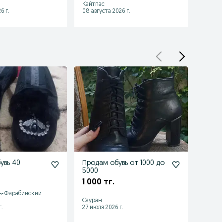
Кайтпас
Кайтп
6 г.
08 августа 2026 г.
08 авгу
увь 40
Продам обувь от 1000 до
Обувь
5000
отли
1 000 тг.
2 00
ь-Фарабийский
Шымке
Сауран
район
.
27 июля 2026 г.
05 авгу