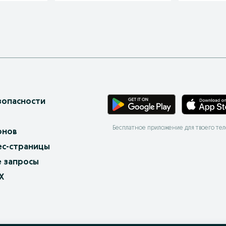
зопасности
Бесплатное приложение для твоего те
онов
ес-страницы
 запросы
X