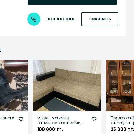
xxx xxx xxx
показать
е
 сапоги
мягкая мебель в
Продаю сн
отличном состоянии,
стенку в х
подлокотники кожаные,
состоянии,
100 000 тг.
25 000 тг.
с подушками
метра