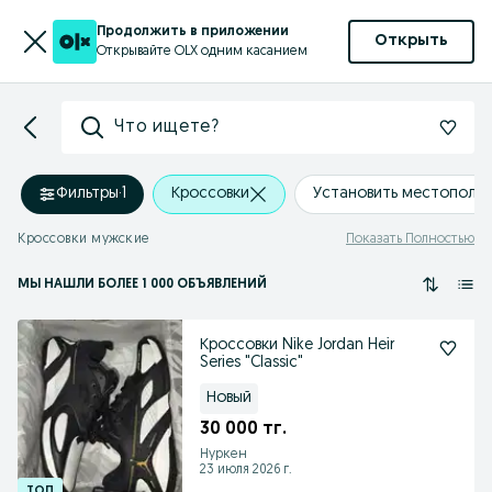
Продолжить в приложении
Открыть
Открывайте OLX одним касанием
Что ищете?
Фильтры
·
1
Кроссовки
Установить местополо
Кроссовки мужские
Показать Полностью
МЫ НАШЛИ
БОЛЕЕ
1 000 ОБЪЯВЛЕНИЙ
Кроссовки Nike Jordan Heir
Series "Classic"
Новый
30 000 тг.
Нуркен
23 июля 2026 г.