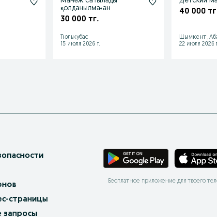
Манеж сатылады
Детский м
қолданылмаған
40 000 тг
30 000 тг.
Тюлькубас
Шымкент, Аб
15 июля 2026 г.
22 июля 2026 г
зопасности
Бесплатное приложение для твоего те
онов
ес-страницы
 запросы