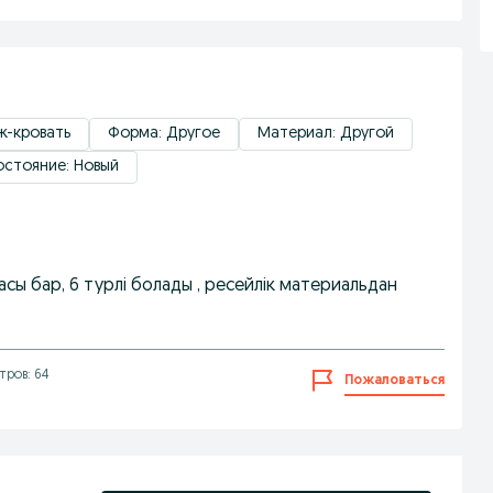
ж-кровать
Форма: Другое
Материал: Другой
остояние: Новый
сы бар, 6 турлі болады , ресейлік материальдан
тров: 64
Пожаловаться