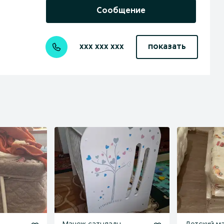
Сообщение
xxx xxx xxx
показать