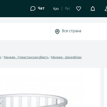
Уведомле
Чат
Рус
Қаз
и
Манежи - Туркестанская область
Манежи - Шекербулак