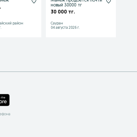
анеж
Манеж продоется почти
новый 30000 тг
.
40 0
30 000 тг.
айский район
Сауран
Саура
.
04 августа 2026 г.
12 июля
лефона