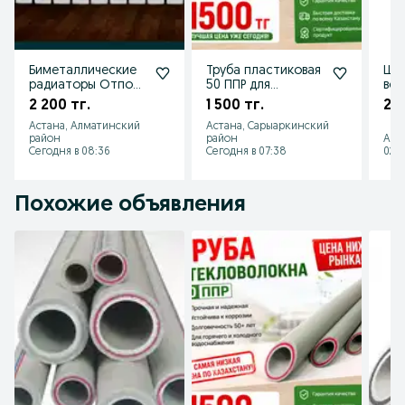
Биметаллические
Труба пластиковая
Шла
радиаторы Отпом
50 ППР для
вод
и в розницу
отопление оптом
че
2 200 тг.
1 500 тг.
200
и в
Астана, Алматинский
Астана, Сарыаркинский
район
район
Аст
Сегодня в 08:36
Сегодня в 07:38
02 а
Похожие объявления