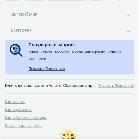
ДЕТСКИЙ МИР
КАТЕГОРИЯ
Популярные запросы
reima
комод
толокар
kuoma
автокресло
коляска
zara
anex
Показать Полностью
Купить детские товары в Астане. Объявления о продаже товаров для детей по лучшим ценам на сервисе объявлений OLX.kz Астана. Покупай все самое лучшее для своего ребенка на OLX!
Показать Полностью
Карта сайта
Карта регионов
Карта бизнес-страницы
Популярные запросы