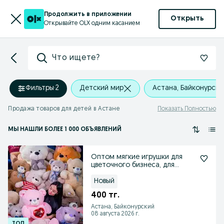
Продолжить в приложении
Открыть
Открывайте OLX одним касанием
Что ищете?
Фильтры
·
2
Детский мир
Астана, Байконурски
Продажа товаров для детей в Астане
Показать Полностью
МЫ НАШЛИ
БОЛЕЕ
1 000 ОБЪЯВЛЕНИЙ
Оптом мягкие игрушки для
цветочного бизнеса, для
магазинов игрушек
Новый
400 тг.
Астана, Байконурский
08 августа 2026 г.