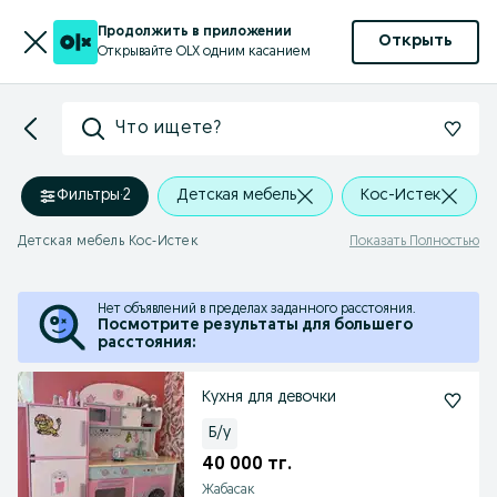
Продолжить в приложении
Открыть
Открывайте OLX одним касанием
Что ищете?
Фильтры
·
2
Детская мебель
Кос-Истек
Детская мебель Кос-Истек
Показать Полностью
Нет объявлений в пределах заданного расстояния.
Посмотрите результаты для большего
расстояния:
Кухня для девочки
Б/у
40 000 тг.
Жабасак