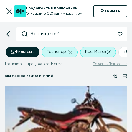
Продолжить в приложении
Открыть
Открывайте OLX одним касанием
Что ищете?
Фильтры
·
2
Транспорт
Кос-Истек
+0 
Транспорт - продажа Кос-Истек
Показать Полностью
МЫ НАШЛИ 8 ОБЪЯВЛЕНИЙ