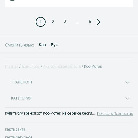
1
2
3
...
6
Қаз
Рус
Сменить язык:
Главная
Транспорт
Актюбинская область
Кос-Истек
ТРАНСПОРТ
КАТЕГОРИЯ
Купить б/у транспорт Кос-Истек на сервисе бесплатных объявлений OLX. Продажа и обмен любых видов транспорта, запчасти и транспортные услуги.
Показать Полностью
Карта сайта
Карта регионов