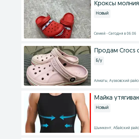
Кроксы молния
Новый
Семей - Сегодня в 06:06
Продам Crocs 
Б/у
Алматы, Ауэзовский район
Майка утягива
Новый
Шымкент, Абайский район