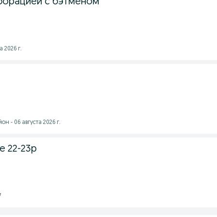
борацией с бэтменом
а 2026 г.
н - 06 августа 2026 г.
е 22-23р
7