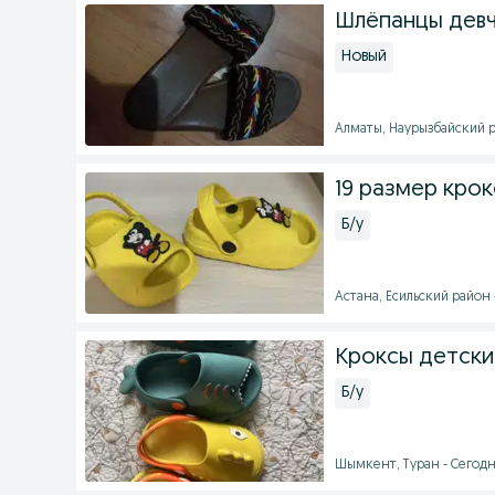
Шлёпанцы девча
Новый
Алматы, Наурызбайский ра
19 размер кро
Б/у
Астана, Есильский район -
Кроксы детские
Б/у
Шымкент, Туран - Сегодня