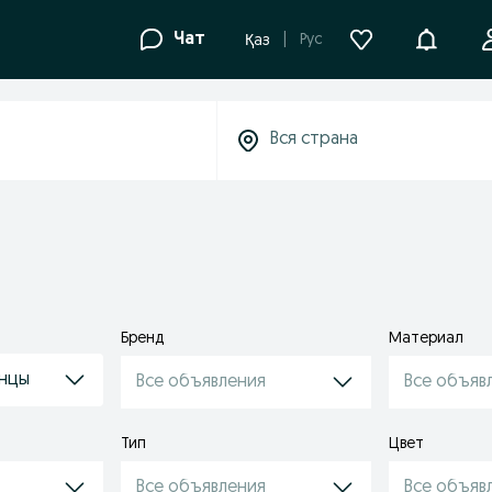
Уведомле
Чат
Рус
Қаз
Бренд
Материал
анцы
Все объявления
Все объяв
Тип
Цвет
Все объявления
Все объяв