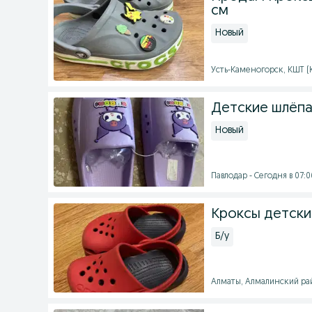
см
Новый
Усть-Каменогорск, КШТ (К
Детские шлёпа
Новый
Павлодар - Сегодня в 07:0
Кроксы детские
Б/у
Алматы, Алмалинский рай