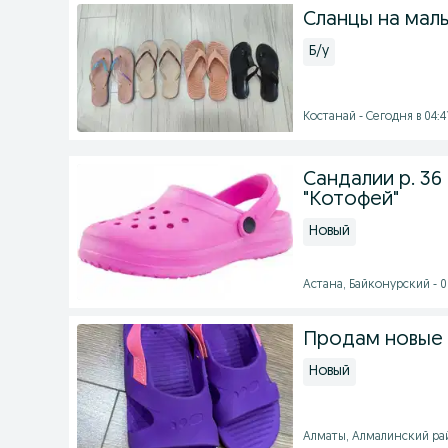
Сланцы на маль
Б/у
Костанай - Сегодня в 04:4
Сандалии р. 36
"Котофей"
Новый
Астана, Байконурский - 06
Продам новые 
Новый
Алматы, Алмалинский райо