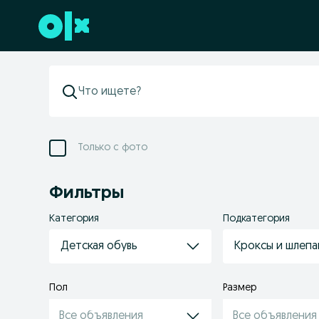
Перейти к нижнему колонтитулу
Только с фото
Фильтры
Категория
Подкатегория
Детская обувь
Кроксы и шлеп
Пол
Размер
Все объявления
Все объявления