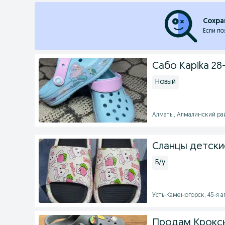
Сохра
Если по
Сабо Kapika 28
Новый
Алматы, Алмалинский райо
Сланцы детски
Б/у
Усть-Каменогорск, 45-я а
Продам Кроксы