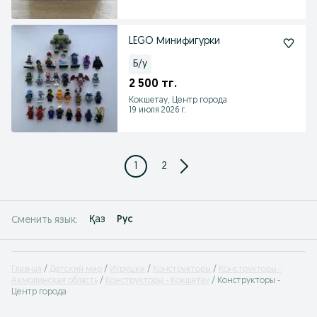
LEGO Минифигурки
Б/у
2 500 тг.
Кокшетау, Центр города
19 июля 2026 г.
1
2
Қаз
Рус
Сменить язык:
Главная
Детский мир
Игрушки
Конструкторы
Конструкторы -
Акмолинская область
Конструкторы - Кокшетау
Конструкторы -
Центр города