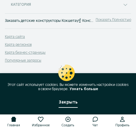
КАТЕГОРИЯ
Показать Полностью
Заказать детские конструкторы Кокшетау☝ Конструкторы LEGO, магнитные конструкторы, конструкторы из дерева и металла ⭐ Игрушки по лучшим ценам на OLX.kz!
Карта сайта
Карта регионов
Карта бизнес-страницы
Популярные запросы
Этот сайт использует cookies. Вы можете изменить настройки cookies
в своeм браузере.
Узнать больше
Закрыть
Главная
Избранное
Создать
Чат
Профиль