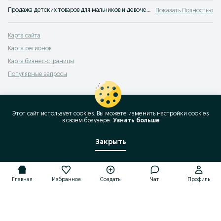
Продажа детских товаров для мальчиков и девочек на сервисе объявлений OLX.kz Кенес. Покупайте самые разные товары для своего ребенка по лучшим ценам на OLX!
Показать Полностью
Карта сайта
Карта регионов
Карта бизнес-страницы
Популярные запросы
Этот сайт использует cookies. Вы можете изменить настройки cookies
в своeм браузере.
Узнать больше
Закрыть
Главная
Избранное
Создать
Чат
Профиль