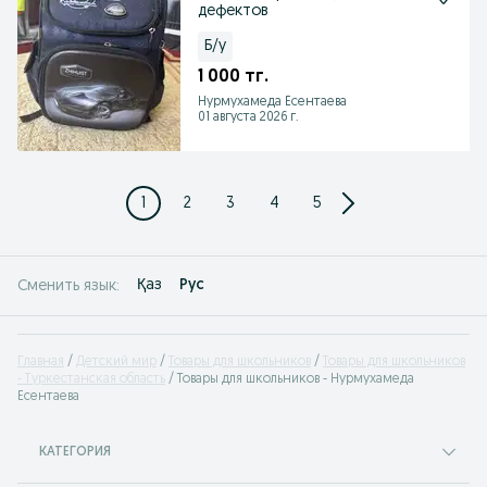
дефектов
Б/у
1 000 тг.
Нурмухамеда Есентаева
01 августа 2026 г.
1
2
3
4
5
Қаз
Рус
Сменить язык:
Главная
Детский мир
Товары для школьников
Товары для школьников
- Туркестанская область
Товары для школьников - Нурмухамеда
Есентаева
КАТЕГОРИЯ