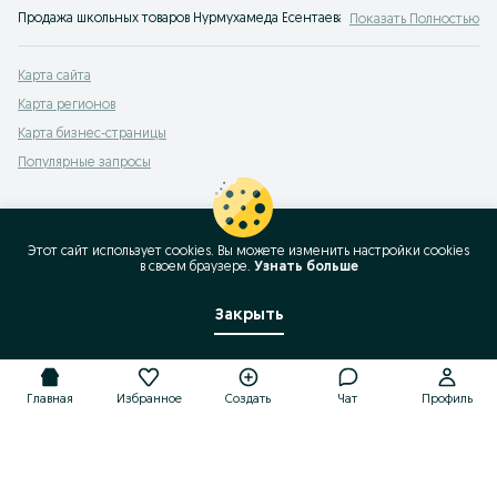
Продажа школьных товаров Нурмухамеда Есентаева: школьные сумки, учебн
Показать Полностью
Здесь можно удобно купить или продать школьные рюкзаки, сарафаны, юбки
Карта сайта
Карта регионов
Карта бизнес-страницы
Популярные запросы
Этот сайт использует cookies. Вы можете изменить настройки cookies
в своeм браузере.
Узнать больше
Закрыть
Главная
Избранное
Создать
Чат
Профиль