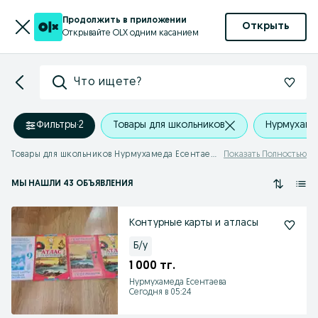
Продолжить в приложении
Открыть
Открывайте OLX одним касанием
Что ищете?
Фильтры
·
2
Товары для школьников
Нурмухаме
Товары для школьников Нурмухамеда Есентаева
Показать Полностью
МЫ НАШЛИ 43 ОБЪЯВЛЕНИЯ
Контурные карты и атласы
Б/у
1 000 тг.
Нурмухамеда Есентаева
Сегодня в 05:24