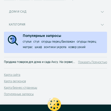
ДОМ И САД
КАТЕГОРИЯ
Популярные запросы
стулья
стул
огурцы перец баклажан
огурцы перец
матрас
шкаф
зонтики укропа
ковер узкий
Продажа товаров для дома и сада Аксу. На сервисе объявлений OLX Аксу легко и быстро можно купить товары для дома б/у. Покупай только лучшую мебель на OLX!
Показать Полностью
Карта сайта
Карта регионов
Карта бизнес-страницы
Популярные запросы