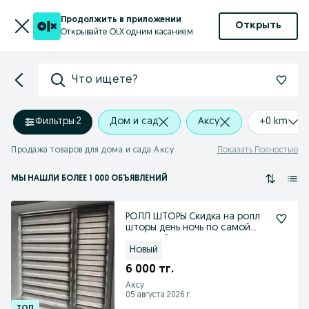
Продолжить в приложении
Открыть
Открывайте OLX одним касанием
Что ищете?
Фильтры
·
2
Дом и сад
Аксу
+0 km
Продажа товаров для дома и сада Аксу
Показать Полностью
МЫ НАШЛИ
БОЛЕЕ
1 000 ОБЪЯВЛЕНИЙ
РОЛЛ ШТОРЫ.Скидка на ролл
шторы день ночь по самой
выгодной цене
Новый
6 000 тг.
Аксу
05 августа 2026 г.