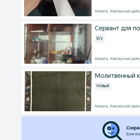
Алматы, Алатауский район
Сервант для п
Б/у
Алматы, Алатауский район
Молитвенный ко
Новый
Алматы, Алатауский район
Сохра
Если по