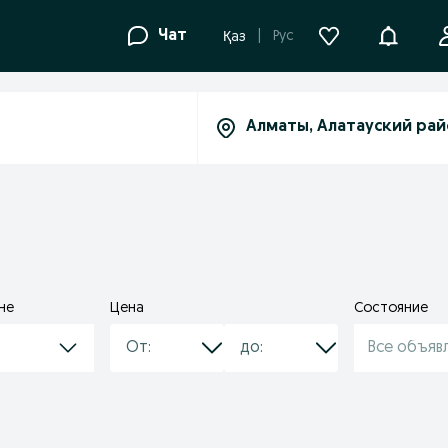
Уведомле
Чат
Рус
Қаз
не
Цена
Состояние
Все объяв