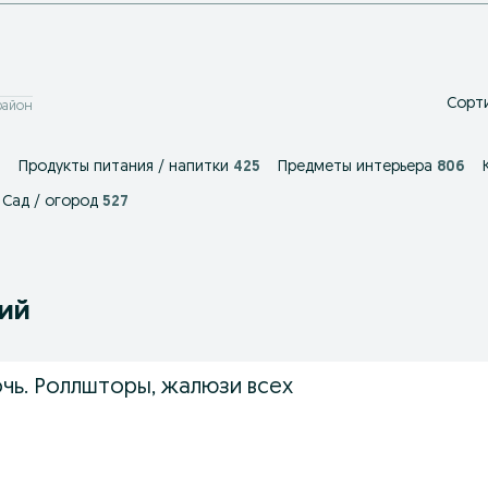
Сорти
район
6
Продукты питания / напитки
425
Предметы интерьера
806
Сад / огород
527
ний
чь. Роллшторы, жалюзи всех