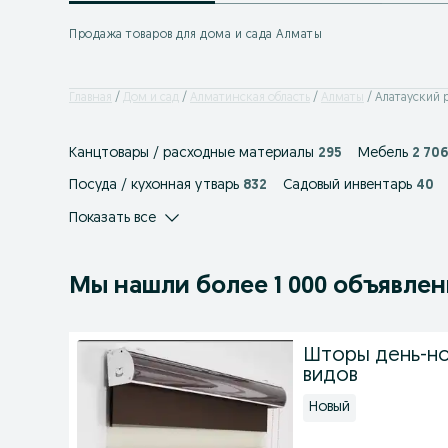
Продажа товаров для дома и сада Алматы
Главная
Дом и сад
Алматинская область
Алматы
Алатауский 
Канцтовары / расходные материалы
295
Мебель
2 70
Посуда / кухонная утварь
832
Садовый инвентарь
40
Показать все
Мы нашли
более
1 000 объявле
Шторы день-но
видов
Новый