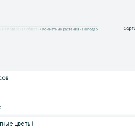
Сорти
 Павлодарская область
Комнатные растения - Павлодар
сов
2
ные цветы!