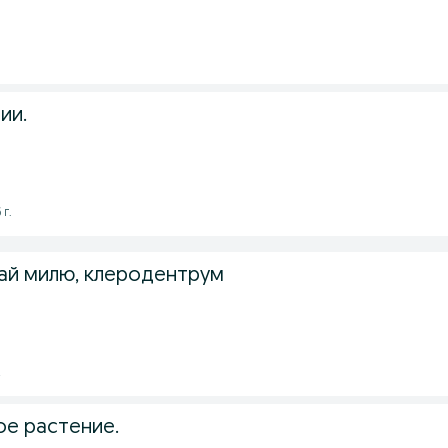
ии.
 г.
ай милю, клеродентрум
2
ое растение.