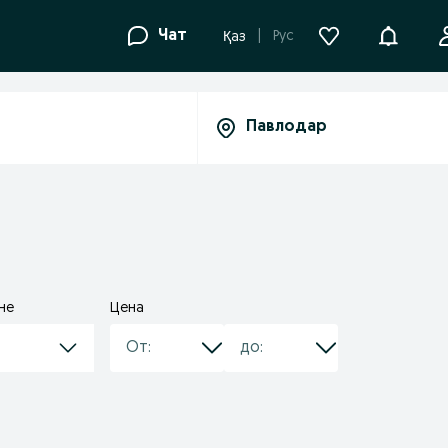
Уведомле
Чат
Рус
Қаз
не
Цена