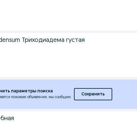
 densum Триходиадема густая
нить параметры поиска
Сохранить
явятся похожие объявления, мы сообщим.
ебная