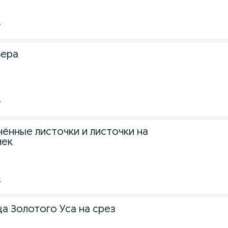
7
Вера
7
ённые листочки и листочки на
чек
5
а Золотого Уса на срез