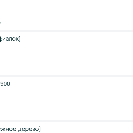
8
фиалок)
8
4900
ежное дерево)