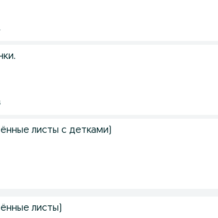
4
ки.
3
нённые листы с детками)
нённые листы)