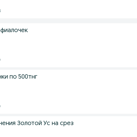
3
 фиалочек
9
ки по 500тнг
9
чения Золотой Ус на срез