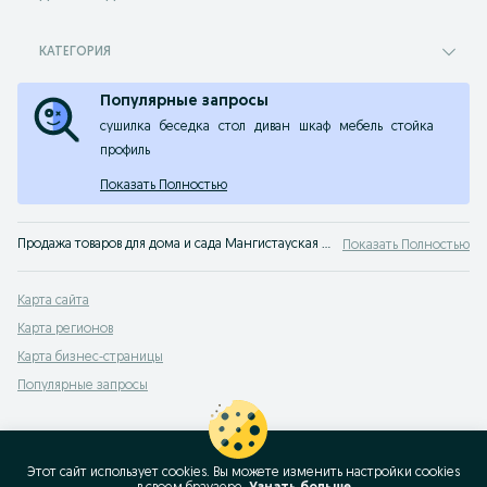
КАТЕГОРИЯ
Популярные запросы
сушилка
беседка
стол
диван
шкаф
мебель
стойка
профиль
Показать Полностью
Продажа товаров для дома и сада Мангистауская область. На сервисе объявлений OLX Мангистауская область легко и быстро можно купить товары для дома б/у. Покупай только лучшую мебель на OLX!
Показать Полностью
Карта сайта
Карта регионов
Карта бизнес-страницы
Популярные запросы
Этот сайт использует cookies. Вы можете изменить настройки cookies