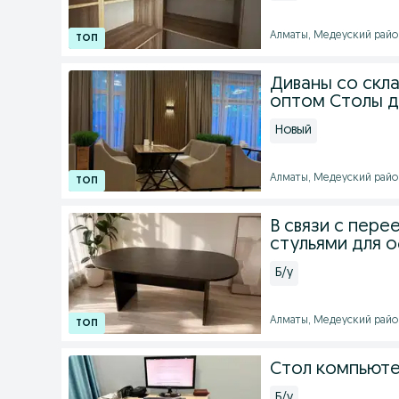
Алматы, Медеуский район 
Диваны со скл
оптом Столы д
Новый
Алматы, Медеуский район 
В связи с пер
стульями для 
Б/у
Алматы, Медеуский район 
Стол компьют
Б/у