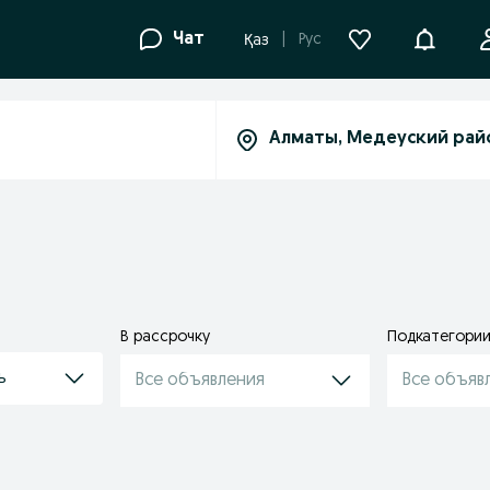
Уведомле
Чат
Рус
Қаз
В рассрочку
Подкатегори
ь
Все объявления
Все объяв