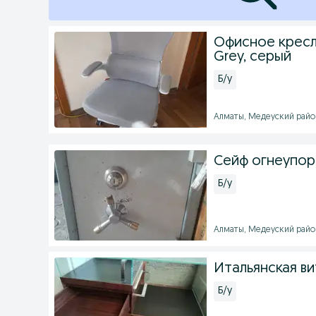
Офисное кресло
Grey, серый
Б/у
Алматы, Медеуский район 
Сейф огнеупо
Б/у
Алматы, Медеуский район
Итальянская ви
Б/у