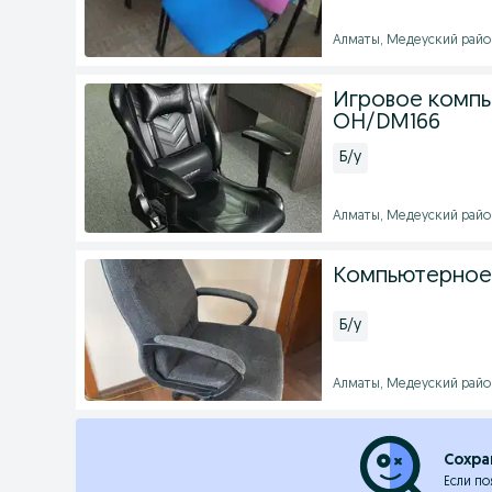
Алматы, Медеуский район 
Игровое компью
OH/DM166
Б/у
Алматы, Медеуский район 
Компьютерное 
Б/у
Алматы, Медеуский район 
Сохра
Если по