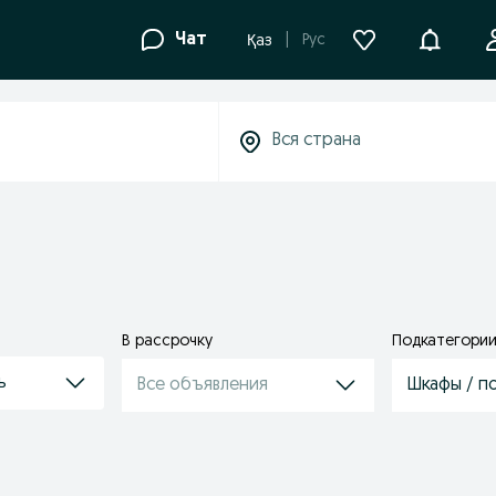
Уведомле
Чат
Рус
Қаз
В рассрочку
Подкатегори
ь
Все объявления
Шкафы / п