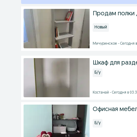
Продам полки 
Новый
Мичуринское - Сегодня в
Шкаф для разд
Б/у
Костанай - Сегодня в 03:
Офисная мебел
Б/у