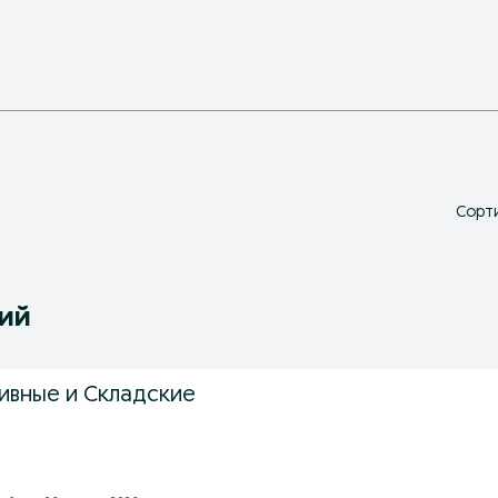
Сорти
ний
ивные и Складские