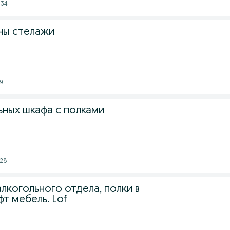
:34
ны стелажи
29
ьных шкафа с полками
:28
лкогольного отдела, полки в
фт мебель. Lof