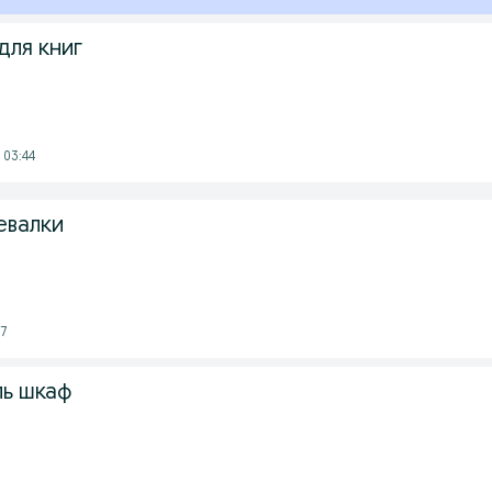
для книг
 03:44
евалки
37
ь шкаф