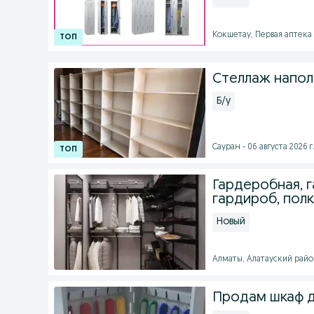
Кокшетау, Первая аптека -
Стеллаж напол
Б/у
Сауран - 06 августа 2026 г
Гардеробная, 
гардироб, полк
Новый
Алматы, Алатауский район
Продам шкаф д