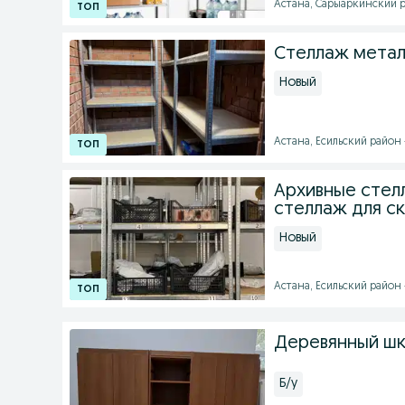
Астана, Сарыаркинский ра
Стеллаж метал
Новый
Астана, Есильский район -
Архивные стел
стеллаж для с
Новый
Астана, Есильский район -
Деревянный шк
Б/у