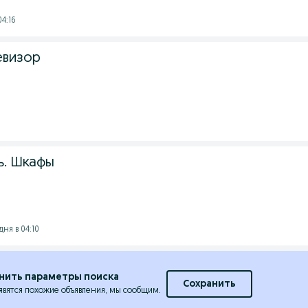
04:16
евизор
ь. Шкафы
ня в 04:10
нить параметры поиска
Сохранить
явятся похожие объявления, мы сообщим.