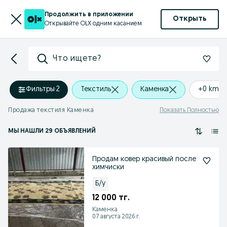
Продолжить в приложении
Открыть
Открывайте OLX одним касанием
Что ищете?
Фильтры
·
2
Текстиль
Каменка
+0 km
Продажа текстиля Каменка
Показать Полностью
МЫ НАШЛИ 29 ОБЪЯВЛЕНИЙ
Продам ковер красивый после
химчиски
Б/у
12 000 тг.
Каменка
07 августа 2026 г.