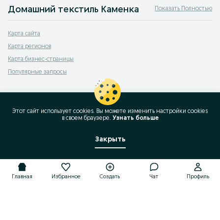
Домашний текстиль Каменка
Показать Полностью
Продажа текстиля Каменка — купить домашний текстиль на сервисе объявл
Карта сайта
Карта регионов
Карта бизнес-страницы
Популярные запросы
Этот сайт использует cookies. Вы можете изменить настройки cookies
в своeм браузере.
Узнать больше
Закрыть
Главная
Избранное
Создать
Чат
Профиль