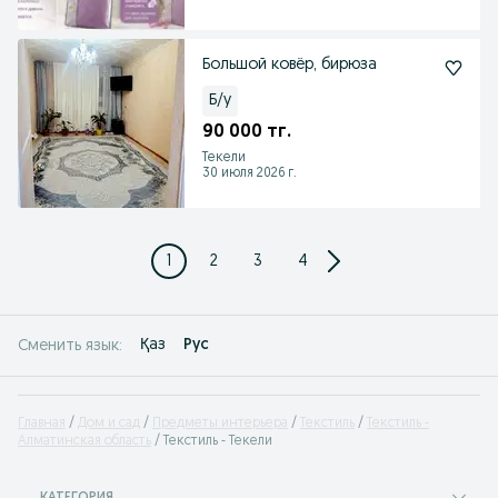
Большой ковёр, бирюза
Б/у
90 000 тг.
Текели
30 июля 2026 г.
1
2
3
4
Қаз
Рус
Сменить язык:
Главная
Дом и сад
Предметы интерьера
Текстиль
Текстиль -
Алматинская область
Текстиль - Текели