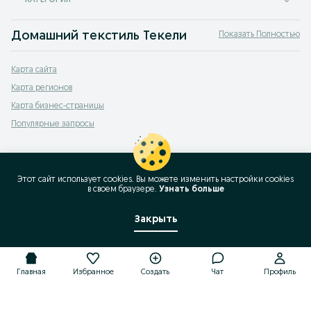
КАТЕГОРИЯ
Домашний текстиль Текели
Показать Полностью
Продажа текстиля Текели — купить домашний текстиль на сервисе объявле
Карта сайта
Карта регионов
Карта бизнес-страницы
Популярные запросы
Этот сайт использует cookies. Вы можете изменить настройки cookies
в своeм браузере.
Узнать больше
Закрыть
Главная
Избранное
Создать
Чат
Профиль