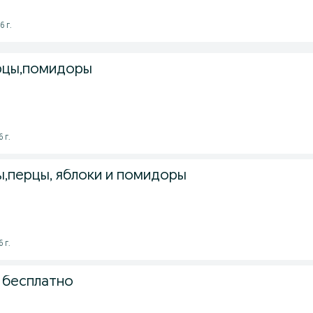
6 г.
рцы,помидоры
 г.
,перцы, яблоки и помидоры
 г.
а бесплатно