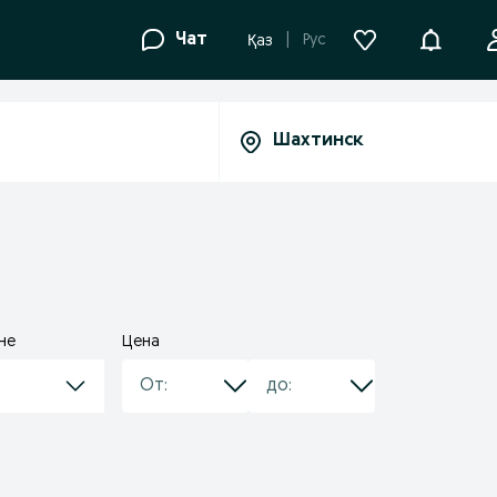
Уведомле
Чат
Рус
Қаз
не
Цена