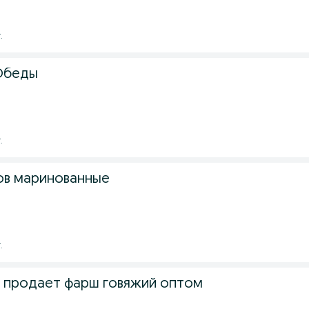
.
Обеды
.
ов маринованные
.
 продает фарш говяжий оптом