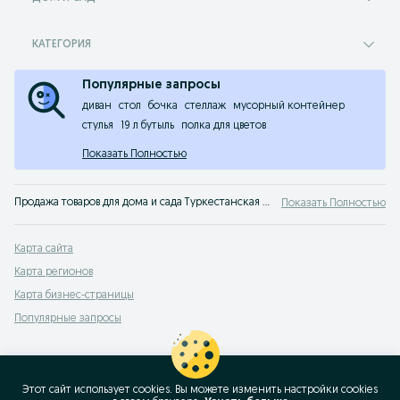
КАТЕГОРИЯ
Популярные запросы
диван
стол
бочка
стеллаж
мусорный контейнер
стулья
19 л бутыль
полка для цветов
Показать Полностью
Продажа товаров для дома и сада Туркестанская область. На сервисе объявлений OLX Туркестанская область легко и быстро можно купить товары для дома б/у. Покупай только лучшую мебель на OLX!
Показать Полностью
Карта сайта
Карта регионов
Карта бизнес-страницы
Популярные запросы
Этот сайт использует cookies. Вы можете изменить настройки cookies