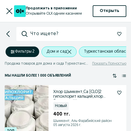
Продолжить в приложении
Открыть
Открывайте OLX одним касанием
Что ищете?
Фильтры
·
2
Дом и сад
Туркестанская область
Продажа товаров для дома и сада Туркестанская область
Показать Полностью
МЫ НАШЛИ
БОЛЕЕ
1 000 ОБЪЯВЛЕНИЙ
Хлор Шымкент,Ca [CLO]2
гипохлорит кальций,хлор
бочках из Шымкента
Новый
400 тг.
Шымкент, Аль-Фарабийский район
05 августа 2026 г.