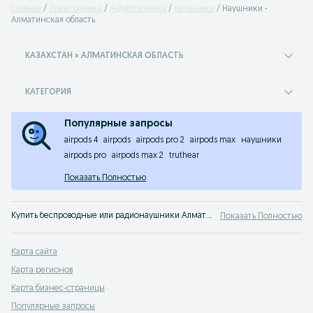
Главная
Электроника
Аудиотехника
Наушники
Наушники -
Алматинская область
КАЗАХСТАН » АЛМАТИНСКАЯ ОБЛАСТЬ
КАТЕГОРИЯ
Популярные запросы
airpods 4
airpods
airpods pro 2
airpods max
наушники
airpods pro
airpods max 2
truthear
Показать Полностью
Купить беспроводные или радионаушники Алматинская область на сервисе частных объявлений OLX Алматинская область
Показать Полностью
Карта сайта
Карта регионов
Карта бизнес-страницы
Популярные запросы