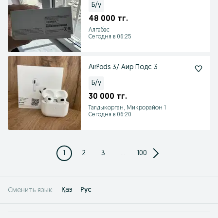
Б/у
48 000 тг.
Алгабас
Сегодня в 06:25
AirPods 3/ Аир Подс 3
Б/у
30 000 тг.
Талдыкорган, Микрорайон 1
Сегодня в 06:20
1
2
3
...
100
Қаз
Рус
Сменить язык: