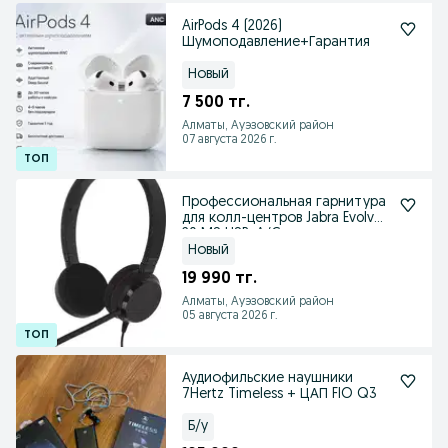
AirPods 4 (2026)
Шумоподавление+Гарантия
Новый
7 500 тг.
Алматы, Ауэзовский район
07 августа 2026 г.
Профессиональная гарнитура
для колл-центров Jabra Evolve
20 MS USB-A/C
Новый
19 990 тг.
Алматы, Ауэзовский район
05 августа 2026 г.
Аудиофильские наушники
7Hertz Timeless + ЦАП FIO Q3
Б/у