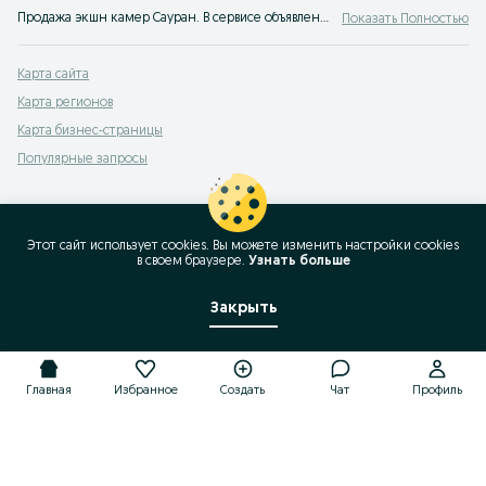
Продажа экшн камер Сауран. В сервисе объявлений OLX легко и быстро можно купить экстрим камеру бу. Покупай лучшие спортивные камеры на OLX Сауран!
Показать Полностью
Карта сайта
Карта регионов
Карта бизнес-страницы
Популярные запросы
Этот сайт использует cookies. Вы можете изменить настройки cookies
в своeм браузере.
Узнать больше
Закрыть
Главная
Избранное
Создать
Чат
Профиль