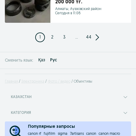
200 000 тг.
Алматы, Ауэзовский район
Сегодня в 11:08
1
2
3
...
44
Қаз
Рус
Сменить язык:
Главная
Электроника
Фото / видео
Объективы
КАЗАХСТАН
КАТЕГОРИЯ
Популярные запросы
canon rf
fujifilm
sigma
7artisans
canon
canon macro