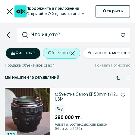
Продолжить в приложении
Открыть
Открывайте OLX одним касанием
Что ищете?
Фильтры
·
2
Объективы
Установить местопол
Продажа объективов Canon
Показать Полностью
МЫ НАШЛИ 440 ОБЪЯВЛЕНИЙ
Объектив Canon EF 50mm f/1.2L
USM
Б/у
280 000 тг.
Алматы, Бостандыкский район
04 августа 2026 г.