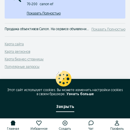
70-200
canon ef
Показать Полностью
Продажа объективов Canon. На сервисе объявлений OLX Казахстан легко и быстро можно купить объектив Canon б/у. Покупай лучшие объективы для фотоаппаратов на OLX!
Показать Полностью
Карта сайта
Карта регионов
Карта бизнес-страницы
Популярные запросы
Этот сайт использует cookies. Вы можете изменить настройки cookies
в своeм браузере.
Узнать больше
Закрыть
Главная
Избранное
Создать
Чат
Профиль