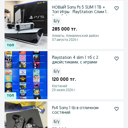
НОВЫЙ Sony Ps 5 SLIM 1 TB +
Топ Игры . PlayStation Слим 1
Терабайт
Б/у
285 000 тг.
Алматы, Алмалинский район
07 августа 2026 г.
Playstation 4 slim 1 тб с 2
джойстиками, с играми
Б/у
120 000 тг.
Костанай
29 июля 2026 г.
Ps4 Sony 1 tb в отличном
состяний
Б/у