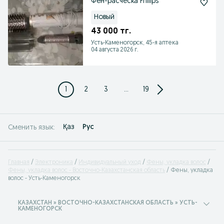
Фен-расческа Philips
Новый
43 000 тг.
Усть-Каменогорск, 45-я аптека
04 августа 2026 г.
1
2
3
...
19
Қаз
Рус
Сменить язык:
Главная
Электроника
Индивидуальный уход
Фены, укладка волос
Фены, укладка волос - Восточно-Казахстанская область
Фены, укладка
волос - Усть-Каменогорск
КАЗАХСТАН » ВОСТОЧНО-КАЗАХСТАНСКАЯ ОБЛАСТЬ » УСТЬ-
КАМЕНОГОРСК