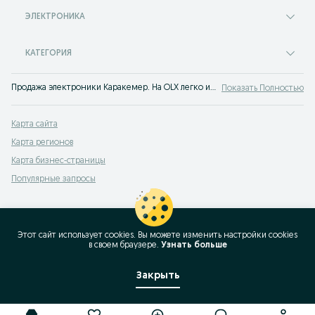
ЭЛЕКТРОНИКА
КАТЕГОРИЯ
Продажа электроники Каракемер. На OLX легко и быстро можно купить все виды электроники новой или б/у. Покупай лучшую технику на OLX Каракемер!
Показать Полностью
Карта сайта
Карта регионов
Карта бизнес-страницы
Популярные запросы
Этот сайт использует cookies. Вы можете изменить настройки cookies
в своeм браузере.
Узнать больше
Закрыть