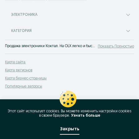
ЭЛЕКТРОНИКА
КАТЕГОРИЯ
Продажа электроники Коктал. На OLX легко и быстро можно купить все виды электроники новой или б/у. Покупай лучшую технику на OLX Коктал!
Показать Полностью
Карта сайта
Карта регионов
Карта бизнес-страницы
Популярные запросы
Этот сайт использует cookies. Вы можете изменить настройки cookies
в своeм браузере.
Узнать больше
Закрыть