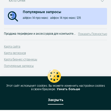
КАТЕГОРИЯ
Популярные запросы
айфон 14 про макс
айфон 14 про макс 128
Продажа периферии и аксессуаров для компьютера Алматинская область. На сервисе объявлений OLX Алматинская область легко и быстро можно купить другую компьютерную технику б/у. Покупай лучшие аксессуары для компьютеров на OLX!
Показать Полностью
Карта сайта
Карта регионов
Карта бизнес-страницы
Популярные запросы
Этот сайт использует cookies. Вы можете изменить настройки cookies
в своeм браузере.
Узнать больше
Закрыть