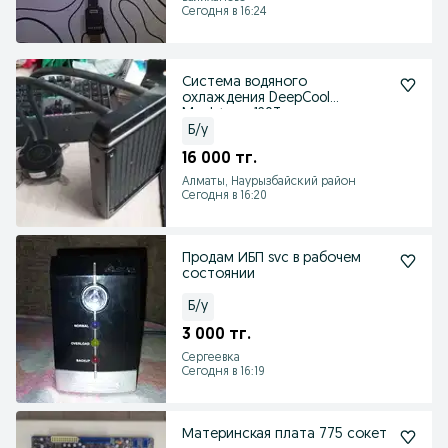
Сегодня в 16:24
Система водяного
охлаждения DeepCool
Maelstrom 120T
Б/у
16 000 тг.
Алматы, Наурызбайский район
Сегодня в 16:20
Продам ИБП svc в рабочем
состоянии
Б/у
3 000 тг.
Сергеевка
Сегодня в 16:19
Материнская плата 775 сокет