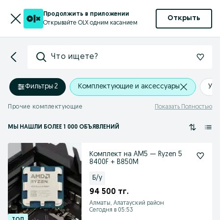
Продолжить в приложении
Открыть
Открывайте OLX одним касанием
Что ищете?
Фильтры
·
2
Комплектующие и аксессуары
Уст
Прочие комплектующие
Показать Полностью
МЫ НАШЛИ
БОЛЕЕ
1 000 ОБЪЯВЛЕНИЙ
Комплект на AM5 — Ryzen 5
8400F + B850M
Б/у
94 500 тг.
Алматы, Алатауский район
Сегодня в 05:53