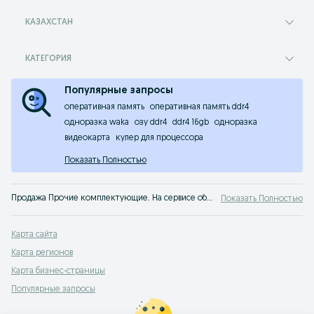
КАЗАХСТАН
КАТЕГОРИЯ
Популярные запросы
оперативная память
оперативная память ddr4
одноразка waka
озу ddr4
ddr4 16gb
одноразка
видеокарта
кулер для процессора
Показать Полностью
Продажа Прочие комплектующие. На сервисе объявлений OLX.kz Казахстан легко и быстро можно купить Прочие комплектующие для компьютерной техники б/у. Покупай лучшие комплектующие на OLX Казахстан!
Показать Полностью
Карта сайта
Карта регионов
Карта бизнес-страницы
Популярные запросы