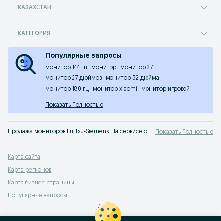
КАЗАХСТАН
КАТЕГОРИЯ
Популярные запросы
монитор 144 гц
монитор
монитор 27
монитор 27 дюймов
монитор 32 дюйма
монитор 180 гц
монитор xiaomi
монитор игровой
Показать Полностью
Продажа мониторов Fujitsu-Siemens. На сервисе объявлений OLX Казахстан легко и быстро можно купить монитор Fujitsu-Siemens б/у. Покупай лучшие мониторы на OLX!
Показать Полностью
Карта сайта
Карта регионов
Карта бизнес-страницы
Популярные запросы