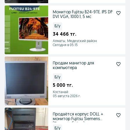
Монитор Fujitsu B24-9TE. IPS DP
DVI VGA, 1000:1, 5 мс
Б/у
34 466 тг.
Алматы, Медеуский район
Сегодня в 05:15
Продам манитор для
компьютера
Б/у
5 000 тг.
Костанай
05 августа 2026 г.
Продаётся корпус DOLL +
монитор Fujitsu Siemens
(Подагра буфер)
Б/у