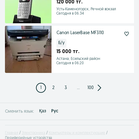
120 000 тг.
Усть-Каменогорск, Речной вокзал
Сегодня в 06:34
Canon LaserBase MF3110
Б/у
15 000 тг.
Астана, Есильский район
Сегодня в 06:20
1
2
3
...
100
Қаз
Рус
Сменить язык:
Главная
Электроника
Компьютеры и комплектующие
Периферийные устройства