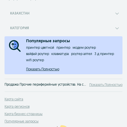
КАЗАХСТАН
КАТЕГОРИЯ
Популярные запросы
принтер цветной
принтер
модем роутер
вайфай роутер
клавиатура
роутер алтел
3 д принтер
wifi роутер
Показать Полностью
Продажа Прочие периферийные устройства. На сервисе объявлений OLX.kz Казахстан легко и быстро можно купить Прочие периферийные устройства б/у. Покупай периферийные устройства на OLX Казахстан!
Показать Полностью
Карта сайта
Карта регионов
Карта бизнес-страницы
Популярные запросы