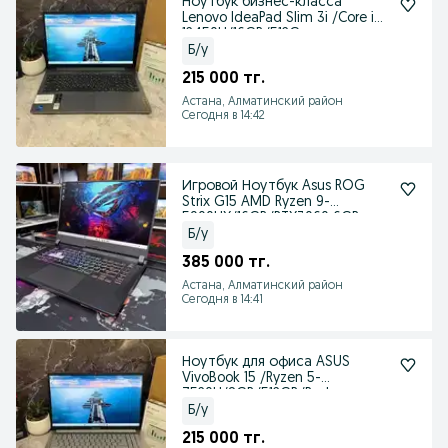
Ноутбук бизнес-класса
Lenovo IdeaPad Slim 3i /Core i5-
12450H/16GB/512G
Б/у
215 000 тг.
Астана, Алматинский район
Сегодня в 14:42
Игровой Ноутбук Asus ROG
Strix G15 AMD Ryzen 9-
5900HX/16GB/RTX3060 6GB
Б/у
385 000 тг.
Астана, Алматинский район
Сегодня в 14:41
Ноутбук для офиса ASUS
VivoBook 15 /Ryzen 5-
7520U/8GB/512GB/Radeon
Б/у
215 000 тг.