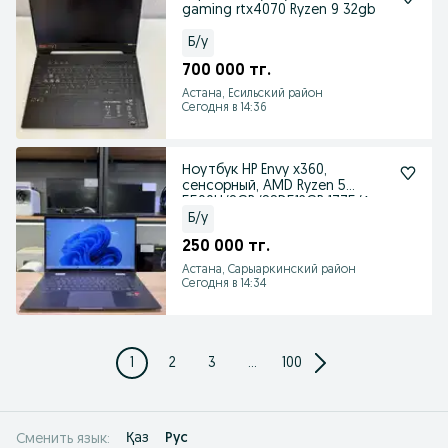
gaming rtx4070 Ryzen 9 32gb
Б/у
700 000 тг.
Астана, Есильский район
Сегодня в 14:36
Ноутбук HP Envy x360,
сенсорный, AMD Ryzen 5
5500U/8GB/SSD512GB,1775/А
Б/у
250 000 тг.
Астана, Сарыаркинский район
Сегодня в 14:34
1
2
3
...
100
Қаз
Рус
Сменить язык: