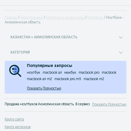
Главная
Электроника
Ноутбуки и аксессуары
Ноутбуки
Ноутбуки -
Акмолинская область
КАЗАХСТАН » АКМОЛИНСКАЯ ОБЛАСТЬ
КАТЕГОРИЯ
Популярные запросы
ноутбук
macbook air
макбук
macbook pro
macbook
macbook air m2
macbook pro m5
macbook m2
Показать Полностью
Продажа ноутбуков Акмолинская область. В сервисе объявлений OLX.kz легк
Показать Полностью
Карта сайта
Карта регионов