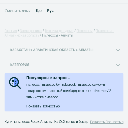
Қаз
Рус
Сменить язык:
Главная
Электроника
Техника для дома
Пылесосы
Пылесосы -
Алматинская область
Пылесосы - Алматы
КАЗАХСТАН » АЛМАТИНСКАЯ ОБЛАСТЬ » АЛМАТЫ
КАТЕГОРИЯ
Популярные запросы
пылесос
пылесос бу
roborock
пылесос самсунг
товар оптом
частный ломбард техники
dreame v12
химчистка пылесос
Показать Полностью
Купить пылесос Rotex Алматы. На OLX легко и быстро можно купить пылесос
Показать Полностью