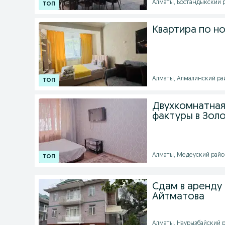
Алматы, Бостандыкский ра
Квартира по но
Алматы, Алмалинский райо
Двухкомнатная
фактуры в Зол
Алматы, Медеуский район 
Сдам в аренду
Айтматова
Алматы, Наурызбайский р