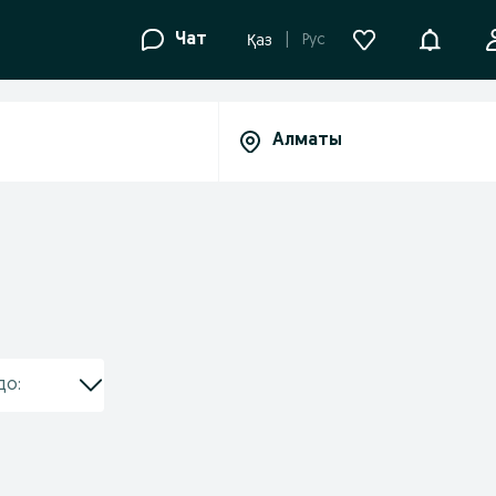
Уведомле
Чат
Рус
Қаз