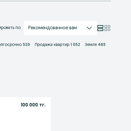
Рекомендованное вам
ровать по:
олгосрочно
520
Продажа квартир
1 052
Земля
465
100 000 тг.