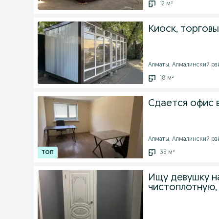
12 м²
Киоск, торговы
Алматы, Алмалинский рай
18 м²
Сдается офис 
Алматы, Алмалинский райо
35 м²
Ищу девушку на
чистоплотную,