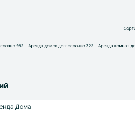
Сорти
осрочно
992
Аренда домов долгосрочно
322
Аренда комнат д
ний
ренда Дома