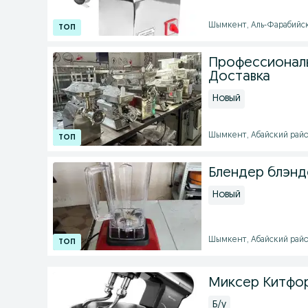
Шымкент, Аль-Фарабийский
Профессиональ
Доставка
Новый
Шымкент, Абайский район 
Блендер блэн
Новый
Шымкент, Абайский район 
Миксер Китфор
Б/у