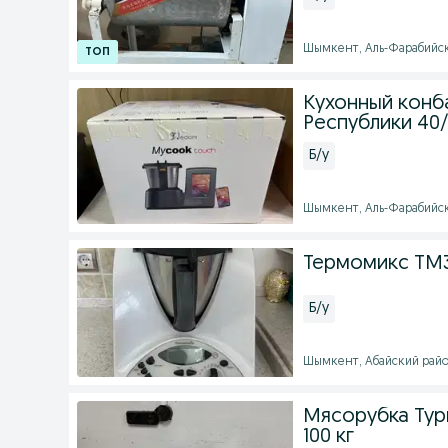
Шымкент, Аль-Фарабийский
Кухонный конб
Республики 40/
Б/у
Шымкент, Аль-Фарабийский
Термомикс ТМ3
Б/у
Шымкент, Абайский район 
Мясорубка Турц
100 кг