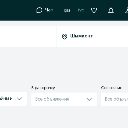
Уведомле
Чат
Рус
Қаз
В рассрочку
Состояние
йны и измельчители
Все объявления
Все объяв