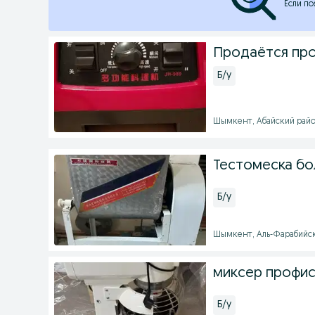
Если по
Продаётся пр
Б/у
Шымкент, Абайский район 
Тестомеска бо
Б/у
Шымкент, Аль-Фарабийский
миксер профис
Б/у