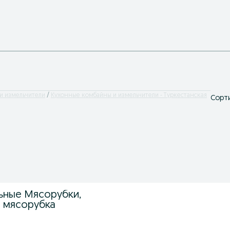
и измельчители
Кухонные комбайны и измельчители - Туркестанская
Сорти
ьные Мясорубки,
 мясорубка