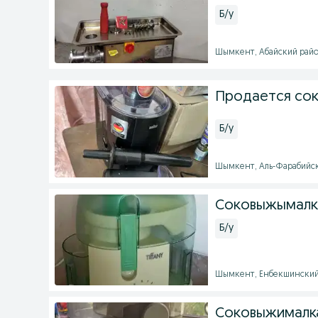
Б/у
Шымкент, Абайский район 
Продается сок
Б/у
Шымкент, Аль-Фарабийский
Соковыжымалк
Б/у
Шымкент, Енбекшинский р
Соковыжималка