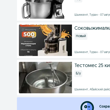
Шымкент, Туран - 07 авгус
Соковыжималка 
Новый
Шымкент, Туран - 07 авгус
Тестомес 25 к
Б/у
Шымкент, Абайский район 
Сохра