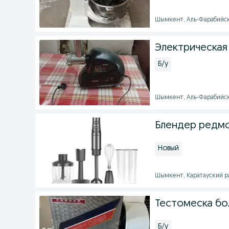
Шымкент, Аль-Фарабийский
Электрическая
Б/у
Шымкент, Аль-Фарабийский
Блендер редмо
Новый
Шымкент, Каратауский рай
Тестомеска бо
Б/у