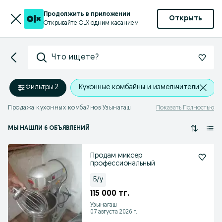
Продолжить в приложении
Открыть
Открывайте OLX одним касанием
Что ищете?
Фильтры
·
2
Кухонные комбайны и измельчители
Продажа кухонных комбайнов Узынагаш
Показать Полностью
МЫ НАШЛИ 6 ОБЪЯВЛЕНИЙ
Продам миксер
профессиональный
Б/у
115 000 тг.
Узынагаш
07 августа 2026 г.