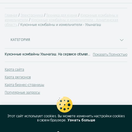
Главная
Электроника
Техника для кухни
Кухонные комбайны и
измельчители
Кухонные комбайны и измельчители - Алматинская
область
Кухонные комбайны и измельчители - Узынагаш
КАТЕГОРИЯ
Кухонные комбайны Узынагаш. На сервисе объявлений OLX.kz Узынагаш можно быстро и недорого купить кухонный комбайн б/у. Широкий выбор кухонных измельчителей - лучшие помощники для кухни на OLX.kz!
Показать Полностью
Карта сайта
Карта регионов
Карта бизнес-страницы
Популярные запросы
Этот сайт использует cookies. Вы можете изменить настройки cookies
в своeм браузере.
Узнать больше