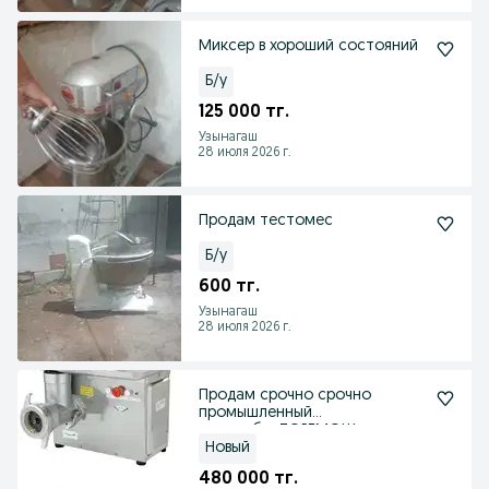
Миксер в хороший состояний
Б/у
125 000 тг.
Узынагаш
28 июля 2026 г.
Продам тестомес
Б/у
600 тг.
Узынагаш
28 июля 2026 г.
Продам срочно срочно
промышленный
мясорубку.ТОРГМОШ
МИМ-600.
Новый
480 000 тг.