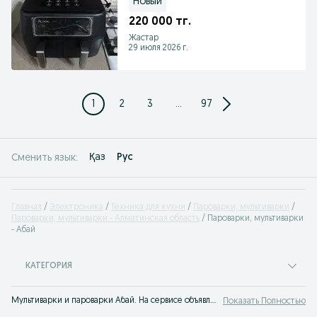
Новый
220 000 тг.
Жастар
29 июля 2026 г.
1
2
3
...
97
Қаз
Рус
Сменить язык:
Главная
Электроника
Техника для кухни
Пароварки, мультиварки
Пароварки, мультиварки - Алматинская область
Пароварки, мультиварки
- Абай
КАТЕГОРИЯ
Мультиварки и пароварки Абай. На сервисе объявлений OLX.kz Абай можно быстро и недорого узнать актуальную цену или купить мультиварку бу. Покупай лучшую бытовую технику для кухни на OLX.kz!
Показать Полностью